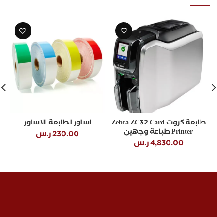
طابعة كروت Zebra ZC32 Card
اساور لطابعة الاساور
Printer طباعة وجهين
230.00
ر.س
4,830.00
ر.س