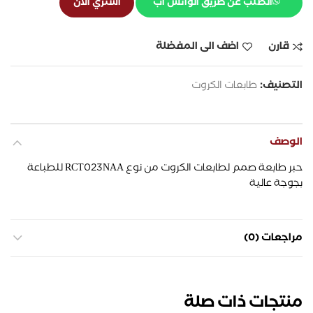
الطلب عن طريق الواتس آب
اشتري الان
قارن
اضف الى المفضلة
التصنيف:
طابعات الكروت
الوصف
حبر طابعة صمم لطابعات الكروت من نوع RCT023NAA للطباعة
بجوجة عالية
مراجعات (0)
منتجات ذات صلة